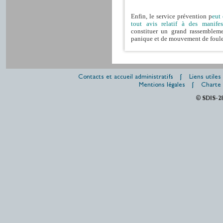
Enfin, le service prévention p
eut 
tout avis relatif à des manife
constituer un grand rassembleme
panique et de mouvement de foule
Contacts et accueil administratifs
Liens utiles
Mentions légales
Charte 
© SDIS-2