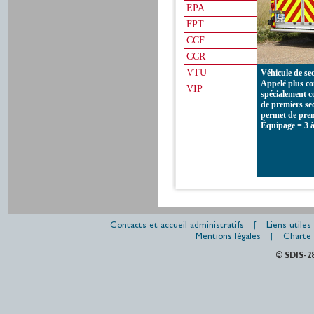
EPA
FPT
CCF
CCR
VTU
Véhicule de sec
Appelé plus c
VIP
spécialement c
de premiers sec
permet de pren
Équipage = 3 à
Contacts et accueil administratifs
Liens utiles
Mentions légales
Charte 
© SDIS-2