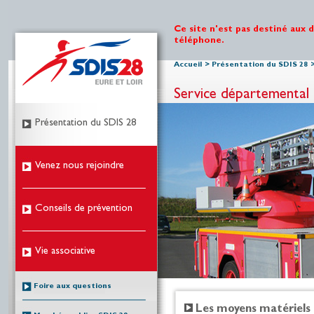
Ce site n'est pas destiné aux 
téléphone.
Accueil
>
Présentation du SDIS 28
Service départemental 
Présentation du SDIS 28
Venez nous rejoindre
Conseils de prévention
Vie associative
Foire aux questions
Les moyens matériels