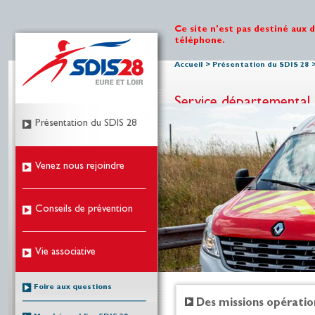
Ce site n'est pas destiné aux 
téléphone.
Accueil
>
Présentation du SDIS 28
Service départemental 
Présentation du SDIS 28
Venez nous rejoindre
Conseils de prévention
Vie associative
Foire aux questions
Des missions opératio