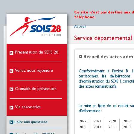
Ce site n'est pas destiné aux 
téléphone.
Accueil
Service départemental 
Présentation du SDIS 28
Recueil des actes admi
Venez nous rejoindre
Conformément à l’article R 14
territoriales, les délibérati
d’administration du
SDIS
à caractè
des actes administratifs.
Conseils de prévention
La mise en ligne de ce recueil su
Vie associative
d’information :
2022
2021
2020
2019
Foire aux questions
2013
2012
2011
2010