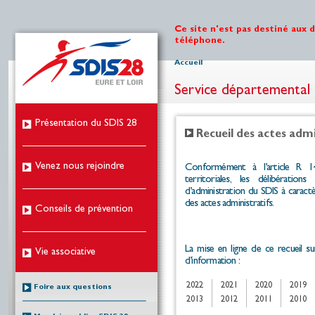
Ce site n'est pas destiné aux 
téléphone.
Accueil
Service départemental 
Présentation du SDIS 28
Recueil des actes admi
Venez nous rejoindre
Conformément à l’article R 14
territoriales, les délibérati
d’administration du
SDIS
à caractè
des actes administratifs.
Conseils de prévention
La mise en ligne de ce recueil su
Vie associative
d’information :
2022
2021
2020
2019
Foire aux questions
2013
2012
2011
2010