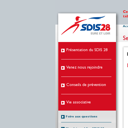
Ce
té
Acc
Se
Présentation du SDIS 28
Venez nous rejoindre
Conseils de prévention
Vie associative
Foire aux questions