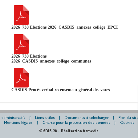
2026_730 Elections 2026_CASDIS_annexes_collège_EPCI
2026_730 Elections
2026_CASDIS_annexes_collège_communes
CASDIS Procès verbal recensement général des votes
 administratifs
Liens utiles
Documents à télécharger
Plan du sit
Mentions légales
Charte pour la protection des données
Cookies
-
© SDIS-28
Réalisation Atmedia