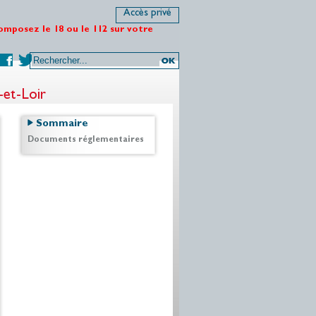
Accès privé
omposez le 18 ou le 112 sur votre
-et-Loir
Sommaire
Documents réglementaires