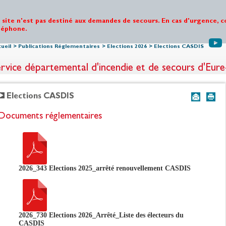
 site n'est pas destiné aux demandes de secours. En cas d'urgence, c
léphone.
ueil
>
Publications Réglementaires
>
Elections 2026
>
Elections CASDIS
rvice départemental d'incendie et de secours d'Eure
Elections CASDIS
Documents réglementaires
2026_343 Elections 2025_arrêté renouvellement CASDIS
2026_730 Elections 2026_Arrêté_Liste des électeurs du
CASDIS