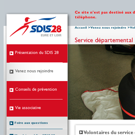
Ce site n'est pas destiné aux 
téléphone.
Accueil
>
Venez nous rejoindre
>
Vol
Service départemental 
Présentation du SDIS 28
Venez nous rejoindre
Conseils de prévention
Vie associative
Foire aux questions
Volontaires du service 