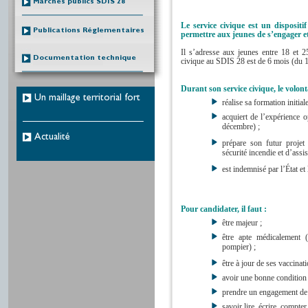
Marchés publics SDIS 28
Le service civique est un disposit
Publications Réglementaires
permettre aux jeunes de s’engager et
Il s’adresse aux jeunes entre 18 et 25
Documentation technique
civique au SDIS 28 est de 6 mois (du 1e
Durant son service civique, le volont
Un maillage territorial fort
réalise sa formation initia
acquiert de l’expérience 
décembre) ;
Actualité
prépare son futur projet
sécurité incendie et d’ass
est indemnisé par l’État e
Pour candidater, il faut :
être majeur ;
être apte médicalement (
pompier) ;
être à jour de ses vaccinati
avoir une bonne condition
prendre un engagement de 
savoir lire, écrire, compter 