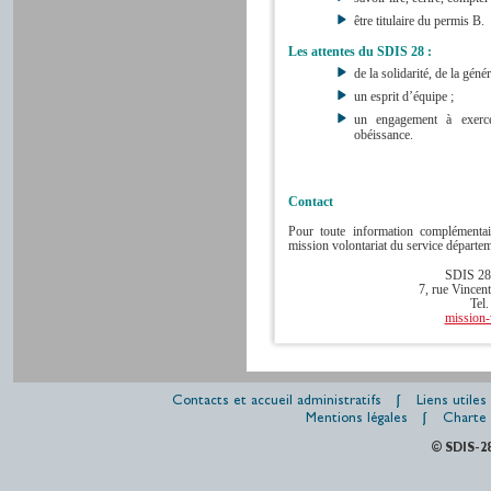
être titulaire du permis B.
Les attentes du SDIS 28 :
de la solidarité, de la géné
un esprit d’équipe ;
un engagement à exercer
obéissance.
Contact
Pour toute information complémenta
mission volontariat du service départem
SDIS 28 
7, rue Vincen
Tel.
mission-
Contacts et accueil administratifs
Liens utiles
Mentions légales
Charte 
© SDIS-2