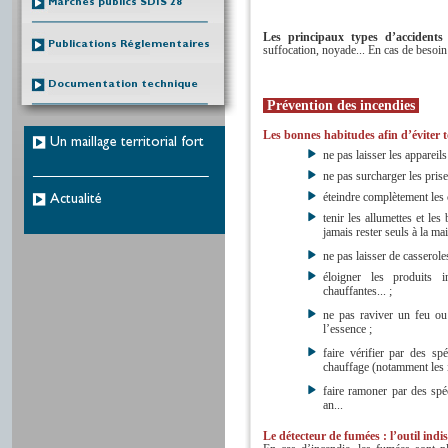
Marchés publics SDIS 28
Les principaux types d’accidents
Publications Réglementaires
suffocation, noyade... En cas de besoin
Documentation technique
Prévention des incendies
Les bonnes habitudes afin d’éviter t
Un maillage territorial fort
ne pas laisser les appareils
ne pas surcharger les prise
éteindre complètement les c
Actualité
tenir les allumettes et le
jamais rester seuls à la ma
ne pas laisser de casserole
éloigner les produits i
chauffantes... ;
ne pas raviver un feu ou
l’essence ;
faire vérifier par des spé
chauffage (notamment les i
faire ramoner par des spéc
an...
Le détecteur de fumées : l’outil indi