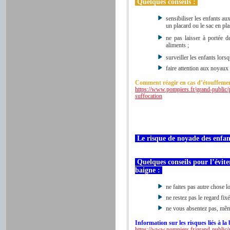
Quelques conseils :
sensibiliser les enfants a
un placard ou le sac en plast
ne pas laisser à portée d
aliments ;
surveiller les enfants lors
faire attention aux noyaux 
Comment réagir en cas d’étouffemen
https://www.pompiers.fr/grand-public/
suffocation
Le risque de noyade des enfa
Quelques conseils pour l’évite
baigne :
ne faites pas autre chose l
ne restez pas le regard fixé
ne vous absentez pas, mêm
Information sur les risques liés à la
https://www.pompiers.fr/grand-public/p