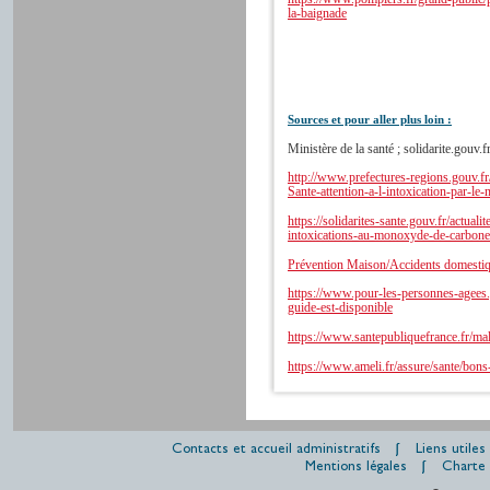
la-baignade
Sources et pour aller plus loin :
Ministère de la santé ; solidarite.gouv.f
http://www.prefectures-regions.gouv.fr/
Sante-attention-a-l-intoxication-par-l
https://solidarites-sante.gouv.fr/actual
intoxications-au-monoxyde-de-carbon
Prévention Maison/Accidents domesti
https://www.pour-les-personnes-agees.g
guide-est-disponible
https://www.santepubliquefrance.fr/ma
https://www.ameli.fr/assure/sante/bons
Contacts et accueil administratifs
Liens utiles
Mentions légales
Charte 