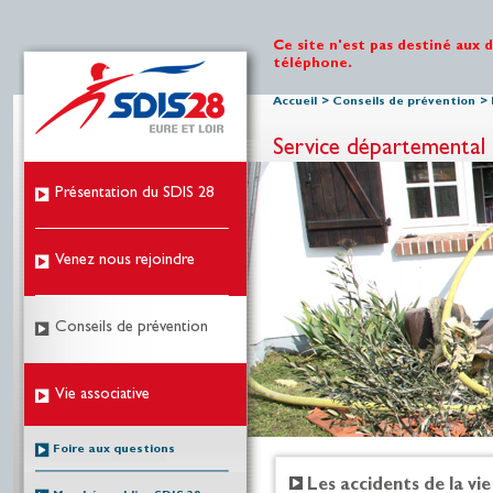
Ce site n'est pas destiné aux 
téléphone.
Accueil
>
Conseils de prévention
>
Service départemental 
Présentation du SDIS 28
Venez nous rejoindre
Conseils de prévention
Vie associative
Foire aux questions
Les accidents de la vi