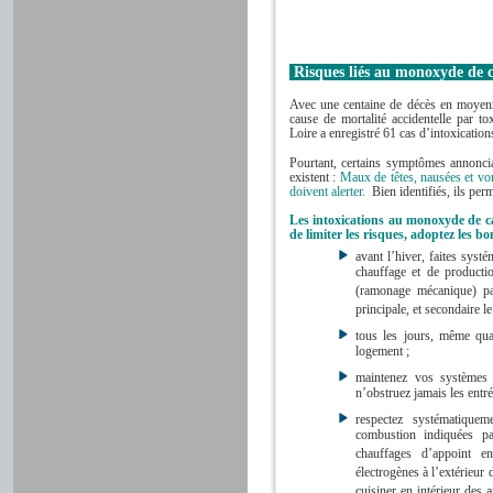
Risques liés au monoxyde de 
Avec une centaine de décès en moyenn
cause de mortalité accidentelle par t
Loire a enregistré 61 cas d’intoxicatio
Pourtant, certains symptômes annonci
existent :
Maux de têtes, nausées et v
doivent alerter.
Bien identifiés, ils perm
Les intoxications au monoxyde de c
de limiter les risques, adoptez les bo
avant l’hiver, faites systé
chauffage et de producti
(ramonage mécanique) par
principale, et secondaire le
tous les jours, même qua
logement ;
maintenez vos systèmes 
n’obstruez jamais les entrée
respectez systématiquem
combustion indiquées par
chauffages d’appoint e
électrogènes à l’extérieur 