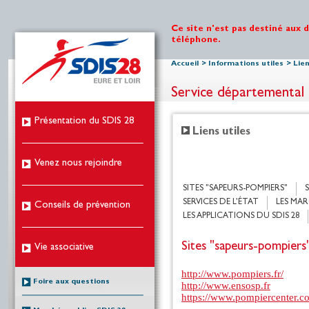
Ce site n'est pas destiné aux 
téléphone.
Accueil
>
Informations utiles
>
Lien
Service départemental 
Présentation du SDIS 28
Liens utiles
Venez nous rejoindre
SITES "SAPEURS-POMPIERS"
SERVICES DE L’ÉTAT
LES MAR
Conseils de prévention
LES APPLICATIONS DU SDIS 28
Sites "sapeurs-pompiers
Vie associative
http://www.pompiers.fr/
Foire aux questions
http://www.ensosp.fr
https://www.pompiercenter.c