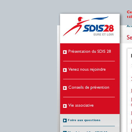
Ce
té
Acc
Se
Présentation du SDIS 28
Venez nous rejoindre
Conseils de prévention
Vie associative
Foire aux questions