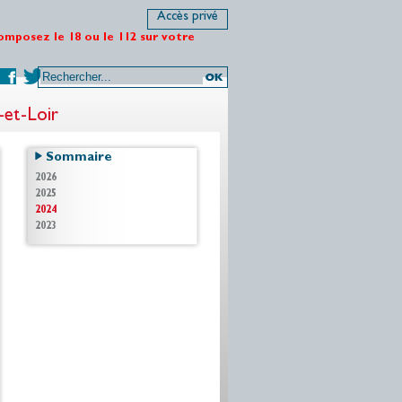
Accès privé
omposez le 18 ou le 112 sur votre
-et-Loir
Sommaire
2026
2025
2024
2023