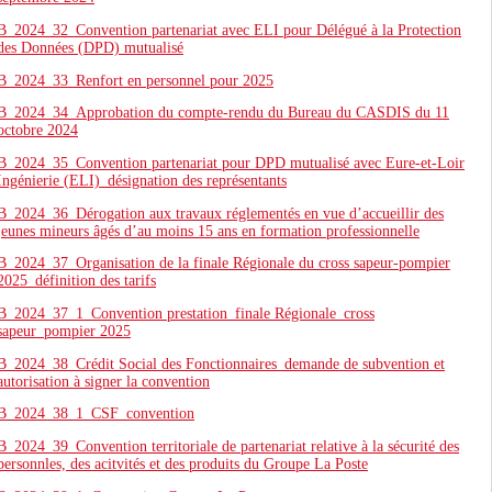
B_2024_32_Convention partenariat avec ELI pour Délégué à la Protection
des Données (DPD) mutualisé
B_2024_33_Renfort en personnel pour 2025
B_2024_34_Approbation du compte-rendu du Bureau du CASDIS du 11
octobre 2024
B_2024_35_Convention partenariat pour DPD mutualisé avec Eure-et-Loir
Ingénierie (ELI)_désignation des représentants
B_2024_36_Dérogation aux travaux réglementés en vue d’accueillir des
jeunes mineurs âgés d’au moins 15 ans en formation professionnelle
B_2024_37_Organisation de la finale Régionale du cross sapeur-pompier
2025_définition des tarifs
B_2024_37_1_Convention prestation_finale Régionale_cross
sapeur_pompier 2025
B_2024_38_Crédit Social des Fonctionnaires_demande de subvention et
autorisation à signer la convention
B_2024_38_1_CSF_convention
B_2024_39_Convention territoriale de partenariat relative à la sécurité des
personnles, des acitvités et des produits du Groupe La Poste