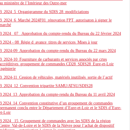
au ministère de l’Intérieur des Outre-mer
B_2024_5_Organigramme du SDIS 28_modificiations
B_2024_6_Marché 2024F01_rénovation FPT_autorisaton à signer le
marché
B 2024 _07 _Approbation du compte-rendu du Bureau du 22 février 2024
B 2024 - 08_Régie d_avance_titres de services_Mises à jour
B_2024-09_Approbation du compte-rendu du Bureau du 22 mars 2024
B_2024-10_Fourniture de carburants et services associés par crtes
accréditives_groupement de commandes CD28_SDIS28_Eure-et-Loir
Ingénierie
B_2024-11_Cession de véhicules, matériels inutilisés_sortie de l’actif
B_2024_12_Convention tripartite SAMU/ATSU/SDIS28
B 2024_13_Approbation du compte-rendu du Bureau du 11 avril 2024
B 2024_14_Convention constitutive d’un groupement de commandes
permanent conclu entre le Département d’Eure-et-Loir et le SDIS d’Eure-
et-Loir
B 2024 _15_Groupement de commandes avec les SDIS de la région
Centre_Val-de-Loire et le SDIS de la Nièvre pour l’achat de dispositif