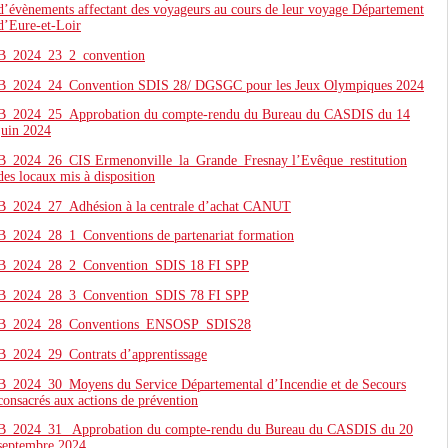
d’évènements affectant des voyageurs au cours de leur voyage Département
d’Eure-et-Loir
B_2024_23_2_convention
B_2024_24_Convention SDIS 28/ DGSGC pour les Jeux Olympiques 2024
B_2024_25_Approbation du compte-rendu du Bureau du CASDIS du 14
juin 2024
B_2024_26_CIS Ermenonville_la_Grande_Fresnay l’Evêque_restitution
des locaux mis à disposition
B_2024_27_Adhésion à la centrale d’achat CANUT
B_2024_28_1_Conventions de partenariat formation
B_2024_28_2_Convention_SDIS 18 FI SPP
B_2024_28_3_Convention_SDIS 78 FI SPP
B_2024_28_Conventions_ENSOSP_SDIS28
B_2024_29_Contrats d’apprentissage
B_2024_30_Moyens du Service Départemental d’Incendie et de Secours
consacrés aux actions de prévention
B_2024_31_ Approbation du compte-rendu du Bureau du CASDIS du 20
septembre 2024