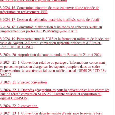
médicaux – autorisation à signer la convention
B 2024_16_Convention tripartite de mise en œuvre d’une période de
préparation au reclassement_PPR
B 2024_17_Cession de véhicules_matériels inutilisés_sortie de l’actif
B 2024_18_Convention d’attribution d’un fonds de concours relatif au
remplacement des portes du CIS Montigny-le-Chartif
B 2024_19_Partenariat entre le SDIS et la formation militaire de la sécurité
civile de Nogent-le-Rotrou_convention tripartite préfecture d’Eure-et-
Loir_SDIS 28_UIISC1
B_2024_20_Approbation du compte-rendu du Bureau du 21 mai 2024
B_2024_21_1_Convention relative au partage d’informations concernant
les personnes prises en charge par les sapeurs-pompiers dans un cadre
d’interventions à caractère social et/ou médico-social : SDIS 28 / CD 28 /
DAC 28
B_2024_21_2_projet convention
B_2024_22_1_Données géographiques pour la prévention et lutte contre les
feux de forêt : convention SDIS 28 / Entente Valabre et acquisition du
logiciel CRIMSON
B_2024_22_2_convention
B_2024_23_1_Convention départementale d’assistance ferroviaire lors