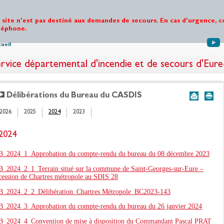
 site n'est pas destiné aux demandes de secours. En cas d'urgence, c
léphone.
ueil
rvice départemental d'incendie et de secours d'Eure
Délibérations du Bureau du CASDIS
2026
2025
2024
2023
2024
B_2024_1_Approbation du compte-rendu du bureau du 08 décembre 2023
B_2024_2_1_Terrain situé sur la commune de Saint-Georges-sur-Eure –
cession de Chartres métropole au SDIS 28
B_2024_2_2_Délibération_Chartres Métropole_BC2023-143
B_2024_3_Approbation du compte-rendu du bureau du 26 janvier 2024
B_2024_4_Convention de mise à disposition du Commandant Pascal PRAT